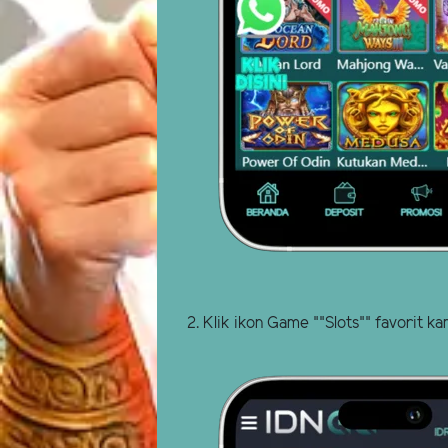
2. Klik ikon Game ""Slots"" favorit k