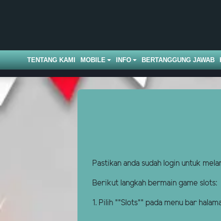
TENTANG KAMI
MOBILE
INFO
BERTANGGUNG JAWAB
Pastikan anda sudah login untuk mel
Berikut langkah bermain game slots:
1. Pilih ""Slots"" pada menu bar halam