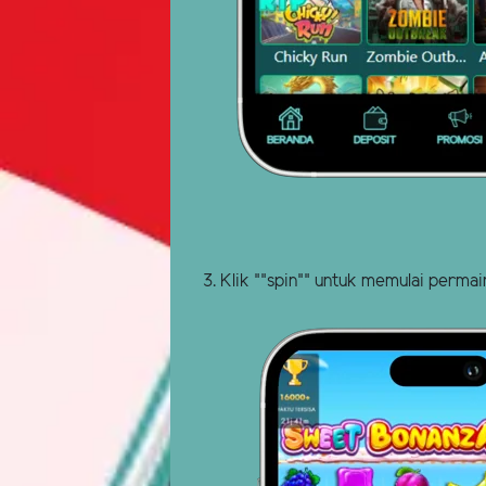
3. Klik ""spin"" untuk memulai permain