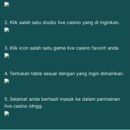
2. Klik salah satu studio live casino yang di inginkan.
3. Klik icon salah satu game live casino favorit anda
4. Tentukan table sesuai dengan yang ingin dimainkan.
5. Selamat anda berhasil masuk ke dalam permainan
live casino idngg.