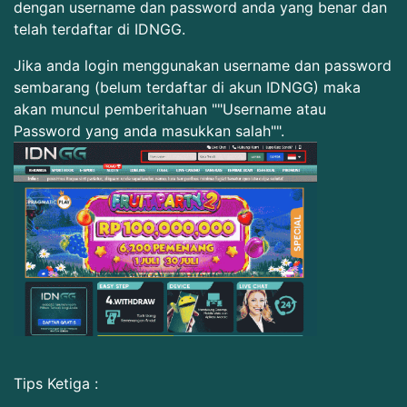
dengan username dan password anda yang benar dan
telah terdaftar di IDNGG.
Jika anda login menggunakan username dan password
sembarang (belum terdaftar di akun IDNGG) maka
akan muncul pemberitahuan ""Username atau
Password yang anda masukkan salah"".
Tips Ketiga :