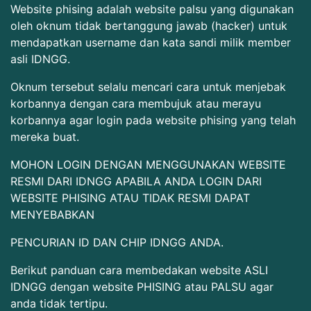
Website phising adalah website palsu yang digunakan
oleh oknum tidak bertanggung jawab (hacker) untuk
mendapatkan username dan kata sandi milik member
asli IDNGG.
Oknum tersebut selalu mencari cara untuk menjebak
korbannya dengan cara membujuk atau merayu
korbannya agar login pada website phising yang telah
mereka buat.
MOHON LOGIN DENGAN MENGGUNAKAN WEBSITE
RESMI DARI IDNGG APABILA ANDA LOGIN DARI
WEBSITE PHISING ATAU TIDAK RESMI DAPAT
MENYEBABKAN
PENCURIAN ID DAN CHIP IDNGG ANDA.
Berikut panduan cara membedakan website ASLI
IDNGG dengan website PHISING atau PALSU agar
anda tidak tertipu.