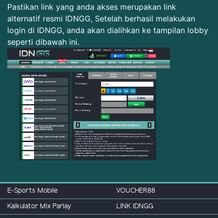
Pastikan link yang anda akses merupakan link
alternatif resmi IDNGG, Setelah berhasil melakukan
login di IDNGG, anda akan dialihkan ke tampilan lobby
seperti dibawah ini.
E-Sports Mobile
VOUCHER88
Kalkulator Mix Parlay
LINK IDNGG