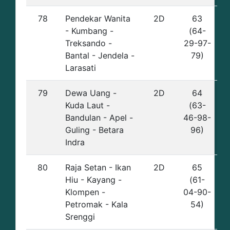
78
Pendekar Wanita
2D
63
- Kumbang -
(64-
Treksando -
29-97-
Bantal - Jendela -
79)
Larasati
79
Dewa Uang -
2D
64
Kuda Laut -
(63-
Bandulan - Apel -
46-98-
Guling - Betara
96)
Indra
80
Raja Setan - Ikan
2D
65
Hiu - Kayang -
(61-
Klompen -
04-90-
Petromak - Kala
54)
Srenggi