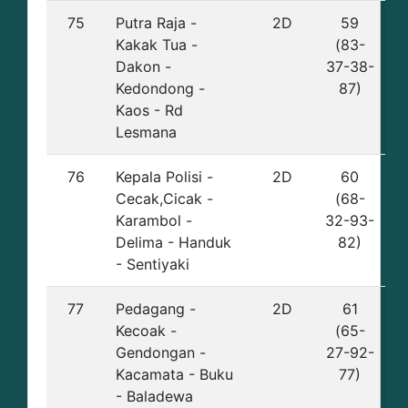
75
Putra Raja -
2D
59
Kakak Tua -
(83-
Dakon -
37-38-
Kedondong -
87)
Kaos - Rd
Lesmana
76
Kepala Polisi -
2D
60
Cecak,Cicak -
(68-
Karambol -
32-93-
Delima - Handuk
82)
- Sentiyaki
77
Pedagang -
2D
61
Kecoak -
(65-
Gendongan -
27-92-
Kacamata - Buku
77)
- Baladewa