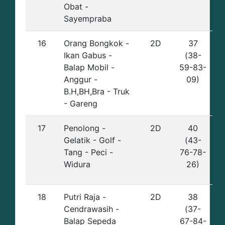
Obat -
Sayempraba
16
Orang Bongkok -
2D
37
Ikan Gabus -
(38-
Balap Mobil -
59-83-
Anggur -
09)
B.H,BH,Bra - Truk
- Gareng
17
Penolong -
2D
40
Gelatik - Golf -
(43-
Tang - Peci -
76-78-
Widura
26)
18
Putri Raja -
2D
38
Cendrawasih -
(37-
Balap Sepeda
67-84-