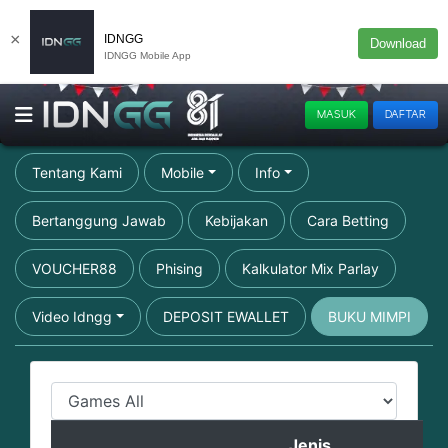
×
IDNGG
Download
IDNGG Mobile App
MASUK
DAFTAR
Tentang Kami
Mobile
Info
Bertanggung Jawab
Kebijakan
Cara Betting
VOUCHER88
Phising
Kalkulator Mix Parlay
Video Idngg
DEPOSIT EWALLET
BUKU MIMPI
Jenis