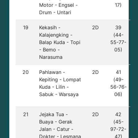
Motor - Engsel -
17)
Drum - Untari
19
Kekasih -
2D
39
Kalajengking -
(44-
Balap Kuda - Topi
55-77-
- Bemo -
05)
Narasuma
20
Pahlawan -
2D
41
Kepiting - Lompat
(49-
Kuda - Lilin -
56-76-
Sabuk - Warsaya
06)
21
Jejaka Tua -
2D
42
Buaya - Gerak
(45-
Jalan - Catur -
97-72-
Dokter - Lesmana
47)