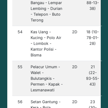
Bangau - Lempar
88-13-
Lembing - Durian
38)
- Telepon - Buto
Terong
54
Kas Uang -
2D
18 (10-
Kucing - Polo Air
78-01-
- Lombok -
28)
Kantor Polisi -
Bisma
55
Pelacur Umum -
2D
21
Walet -
(22-
Bulutangkis -
93-55-
Permen - Kapak -
43)
Lesmanawati
56
Setan Gantung -
2D
23
Kera - Bola
(30-