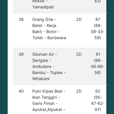
Rokok -
83)
Yamadipati
38
Orang Gila -
2D
87
Betet - Kerja
(88-
Bakti - Botol -
09-33-
Toilet - Buriswara
59)
39
Siluman Air -
2D
91
Serigala -
(99-
Ambulans -
06-66-
Bambu - Toples -
56)
Witaksini
40
Putri Kipas Besi -
2D
92
Ikan Tenggiri -
(95-
Garis Finish -
47-62-
Apokat,Alpukat -
97)