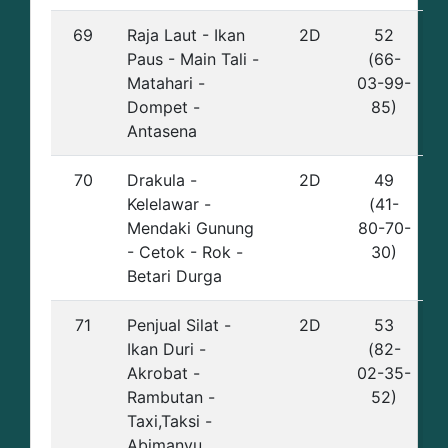
69
Raja Laut - Ikan
2D
52
Paus - Main Tali -
(66-
Matahari -
03-99-
Dompet -
85)
Antasena
70
Drakula -
2D
49
Kelelawar -
(41-
Mendaki Gunung
80-70-
- Cetok - Rok -
30)
Betari Durga
71
Penjual Silat -
2D
53
Ikan Duri -
(82-
Akrobat -
02-35-
Rambutan -
52)
Taxi,Taksi -
Abimanyu