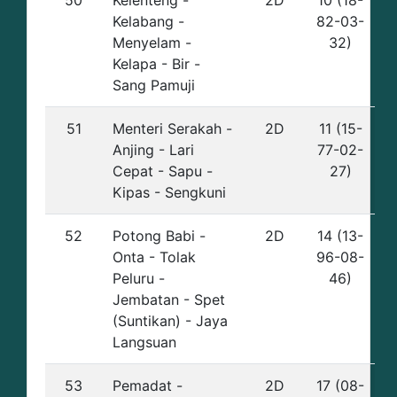
50
Kelenteng -
2D
10 (18-
Kelabang -
82-03-
Menyelam -
32)
Kelapa - Bir -
Sang Pamuji
51
Menteri Serakah -
2D
11 (15-
Anjing - Lari
77-02-
Cepat - Sapu -
27)
Kipas - Sengkuni
52
Potong Babi -
2D
14 (13-
Onta - Tolak
96-08-
Peluru -
46)
Jembatan - Spet
(Suntikan) - Jaya
Langsuan
53
Pemadat -
2D
17 (08-