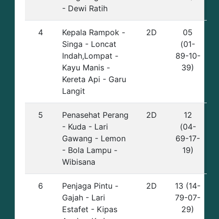
- Dewi Ratih
4
Kepala Rampok -
2D
05
Singa - Loncat
(01-
Indah,Lompat -
89-10-
Kayu Manis -
39)
Kereta Api - Garu
Langit
5
Penasehat Perang
2D
12
- Kuda - Lari
(04-
Gawang - Lemon
69-17-
- Bola Lampu -
19)
Wibisana
6
Penjaga Pintu -
2D
13 (14-
Gajah - Lari
79-07-
Estafet - Kipas
29)