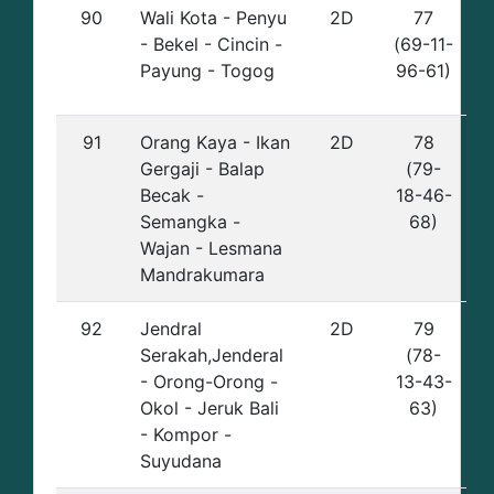
90
Wali Kota - Penyu
2D
77
- Bekel - Cincin -
(69-11-
Payung - Togog
96-61)
91
Orang Kaya - Ikan
2D
78
Gergaji - Balap
(79-
Becak -
18-46-
Semangka -
68)
Wajan - Lesmana
Mandrakumara
92
Jendral
2D
79
Serakah,Jenderal
(78-
- Orong-Orong -
13-43-
Okol - Jeruk Bali
63)
- Kompor -
Suyudana