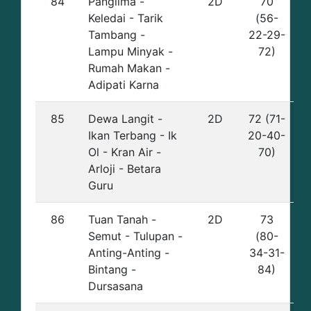
84
Panglima -
2D
70
Keledai - Tarik
(56-
Tambang -
22-29-
Lampu Minyak -
72)
Rumah Makan -
Adipati Karna
85
Dewa Langit -
2D
72 (71-
Ikan Terbang - Ik
20-40-
Ol - Kran Air -
70)
Arloji - Betara
Guru
86
Tuan Tanah -
2D
73
Semut - Tulupan -
(80-
Anting-Anting -
34-31-
Bintang -
84)
Dursasana