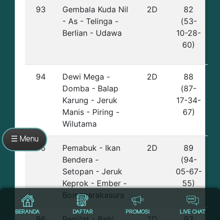
93
Gembala Kuda Nil
2D
82
- As - Telinga -
(53-
Berlian - Udawa
10-28-
60)
94
Dewi Mega -
2D
88
Domba - Balap
(87-
Karung - Jeruk
17-34-
Manis - Piring -
67)
Wilutama
☰ Menu
95
Pemabuk - Ikan
2D
89
Bendera -
(94-
Setopan - Jeruk
05-67-
Keprok - Ember -
55)
Bomanarakasura
BERANDA
DAFTAR
PROMOSI
LIVE CHAT
96
Penjilat - Babi
2D
93