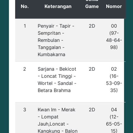
No.
Keterangan
Game
Nomor
1
Penyair - Tapir -
2D
00
Sempritan -
(97-
Rembulan -
48-64-
Tanggalan -
98)
Kumbakarna
2
Sarjana - Bekicot
2D
02
- Loncat Tinggi -
(16-
Wortel - Sandal -
53-09-
Betara Brahma
35)
3
Kwan Im - Merak
2D
04
- Lompat
(12-
Jauh,Loncat -
65-05-
Kangkung - Balon
15)