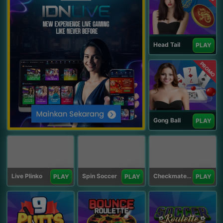
Head Tail
PLAY
PROMO
Gong Ball
PLAY
Live Plinko
Spin Soccer
Checkmate Rush
PLAY
PLAY
PLAY