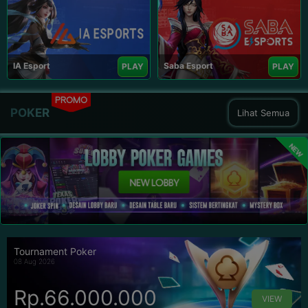
IA Esport
Saba Esport
PLAY
PLAY
PROMO
POKER
Lihat Semua
NEW
Tournament Poker
08 Aug 2026
Rp.66.000.000
VIEW