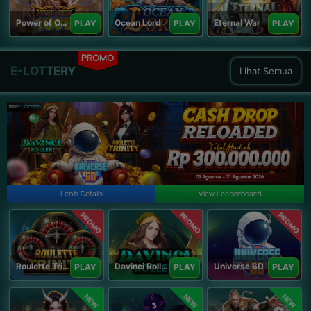
Power of Odin 1000
Ocean Lord
Eternal War
PLAY
PLAY
PLAY
PROMO
E-LOTTERY
Lihat Semua
Lebih Details
View Leaderboard
PROMO
PROMO
PROMO
Roulette Trinity
Davinci Roller
Universe 6D
PLAY
PLAY
PLAY
NEW
NEW
NEW