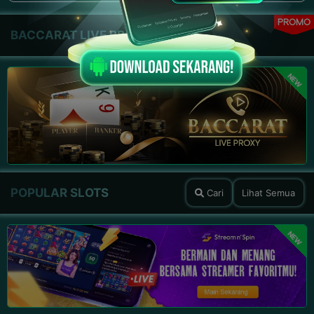
PROMO
BACCARAT LIVE PROXY
NEW
POPULAR SLOTS
Cari
Lihat Semua
NEW