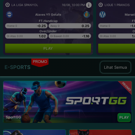
LIGUE 1 PRANCIS
22/08, 1:45 AM
LIGA UTAMA INGGRIS
Marseille
VS
Strasbourg
Arse
FT.Handicap
F
-1.00
1.00
-2
Home 0
Away 0
Home 0
Over/Under
O
1.08
-1.26
-1
Di Atas 0.00
Di Bawah 0.00
Di Atas 0.00
PLAY
PROMO
E-SPORTS
Lihat Semua
PROMO
SportGG
PLAY