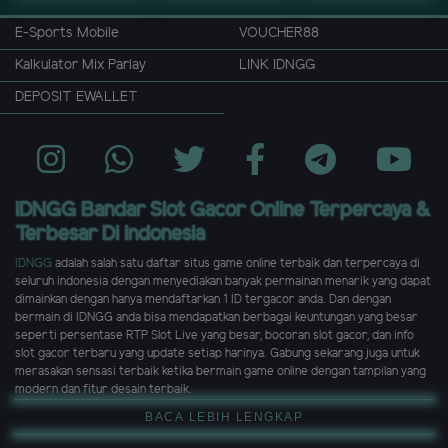
E-Sports Mobile
VOUCHER88
Kalkulator Mix Parlay
LINK IDNGG
DEPOSIT EWALLET
IDNGG Bandar Slot Gacor Online Terpercaya &
Terbesar Di Indonesia
IDNGG
adalah salah satu daftar situs game online terbaik dan terpercaya di
seluruh indonesia dengan menyediakan banyak permainan menarik yang dapat
dimainkan dengan hanya mendaftarkan 1 ID tergacor anda. Dan dengan
bermain di IDNGG anda bisa mendapatkan berbagai keuntungan yang besar
seperti persentase RTP Slot Live yang besar, bocoran slot gacor, dan info
slot gacor terbaru yang update setiap harinya. Gabung sekarang juga untuk
merasakan sensasi terbaik ketika bermain game online dengan tampilan yang
modern dan fitur desain terbaik.
BACA LEBIH LENGKAP