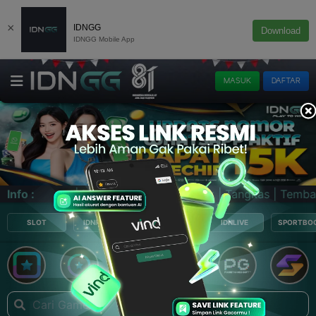
×
IDNGG
Download
IDNGG Mobile App
MASUK
DAFTAR
ino | Sportbook | Tangkas | Tembak Ikan.
Info :
SLOT
IDNRAFFLE
E-LOTTERY
IDNLIVE
SPORTBO