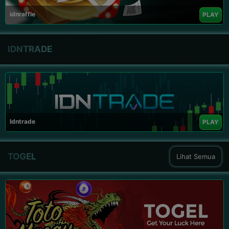
idnraffle
PLAY
IDNTRADE
Idntrade
PLAY
TOGEL
Lihat Semua