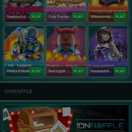
Double Action Roulette
Coin Pusher
Minesweeper Hollywood
PLAY
PLAY
PLAY
Plinko Pinball
Red Light Green Light
Haunted Haven
PLAY
PLAY
PLAY
IDNRAFFLE