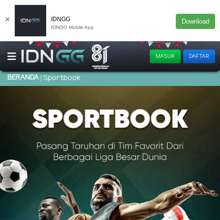
×
IDNGG
Download
IDNGG Mobile App
MASUK
DAFTAR
BERANDA
Sportbook