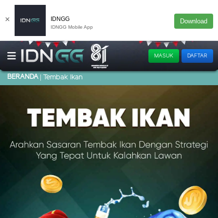
×
IDNGG
Download
IDNGG Mobile App
MASUK
DAFTAR
BERANDA
Tembak Ikan